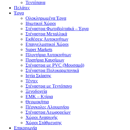
Τεντόπανα
Πελάτες
Έργα
Ολοκληρωμένα Έργα
Ιδιωτικοί Χώροι
Στέγαστρα Φωτοβολταϊκά – Έργα
Στέγαστρα Μεταλλικά
Εκθέσεις Αυτοκινήτων
Επαγγελματικοί Χώροι
Super Markets
Πλυντήρια Αυτοκινήτων
Πρατήρια Καυσίμων
Στέγαστρα με PVC (Μουσαμά)
Στέγαστρα Πολυκαρμπονικά
Ιστία Σκίασης
Τέντες
Στέγαστρα με Τεντόπανο
Ξενοδοχεία
ΕΜΚ – Κτίρια
Θερμοκήπια
Πέργκολες Αλουμινίου
Στέγαστρα Λεωφορείων
Χώροι Αναψυχής
Χώροι Στάθμευσης
Επικοινωνία