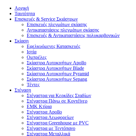
Αρχική
Ταυτότητα
Επισκευές & Service Σκιάστρων
Επισκευές πλεγμάτων σκίασης
Αντικαταστάσεις πλεγμάτων σκίασης
Επισκευές & Αντικαταστάσεις πολυκαρβονικών
Σκίαση
Εφελκυόμενες Κατασκευές
Ιστία
Ομπρέλες
Σκίαστρα Αυτοκινήτων Apollo
Σκίαστρα Αυτοκινήτων Blade
Σκίαστρα Αυτοκινήτων Pyramid
Σκίαστρα Αυτοκινήτων Sepang
Τέντες
Στέγαση
Στέγαστρα για Κερκίδες Σταδίων
Στέγαστρα Πάνω σε Κοντέϊνερ
EMK Κτίρια
Στέγαστρα Apollo
Στέγαστρα Λεωφορείων
Στέγαστρα Greenhouse με PVC
Στέγαστρα με Τεντόπανο
Στέγαστρα Μεταλλικά