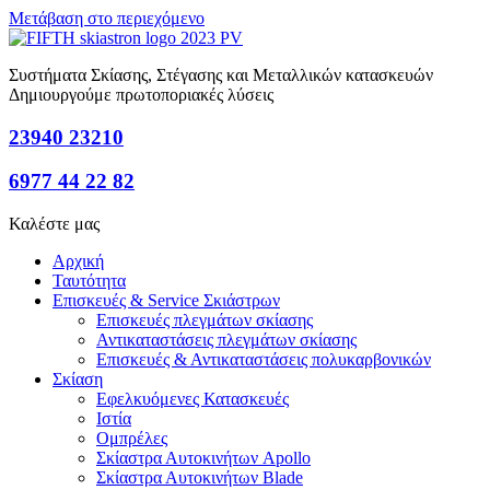
Μετάβαση στο περιεχόμενο
Συστήματα Σκίασης, Στέγασης και Μεταλλικών κατασκευών
Δημιουργούμε
πρωτοποριακές
λύσεις
23940 23210
6977 44 22 82
Καλέστε μας
Αρχική
Ταυτότητα
Επισκευές & Service Σκιάστρων
Επισκευές πλεγμάτων σκίασης
Αντικαταστάσεις πλεγμάτων σκίασης
Επισκευές & Αντικαταστάσεις πολυκαρβονικών
Σκίαση
Εφελκυόμενες Κατασκευές
Ιστία
Ομπρέλες
Σκίαστρα Αυτοκινήτων Apollo
Σκίαστρα Αυτοκινήτων Blade