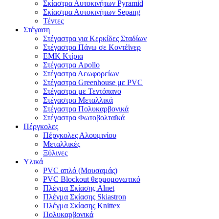
Σκίαστρα Αυτοκινήτων Pyramid
Σκίαστρα Αυτοκινήτων Sepang
Τέντες
Στέγαση
Στέγαστρα για Κερκίδες Σταδίων
Στέγαστρα Πάνω σε Κοντέϊνερ
EMK Κτίρια
Στέγαστρα Apollo
Στέγαστρα Λεωφορείων
Στέγαστρα Greenhouse με PVC
Στέγαστρα με Τεντόπανο
Στέγαστρα Μεταλλικά
Στέγαστρα Πολυκαρβονικά
Στέγαστρα Φωτοβολταϊκά
Πέργκολες
Πέργκολες Αλουμινίου
Μεταλλικές
Ξύλινες
Υλικά
PVC απλό (Μουσαμάς)
PVC Βlockout θερμομονωτικό
Πλέγμα Σκίασης Alnet
Πλέγμα Σκίασης Skiastron
Πλέγμα Σκίασης Knittex
Πολυκαρβονικά