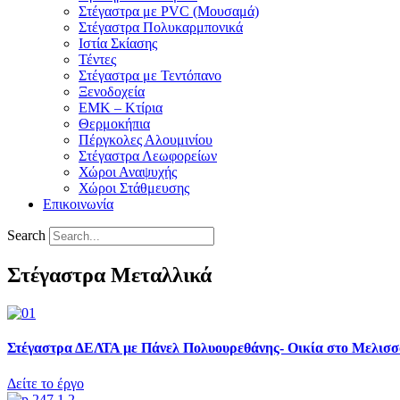
Στέγαστρα με PVC (Μουσαμά)
Στέγαστρα Πολυκαρμπονικά
Ιστία Σκίασης
Τέντες
Στέγαστρα με Τεντόπανο
Ξενοδοχεία
ΕΜΚ – Κτίρια
Θερμοκήπια
Πέργκολες Αλουμινίου
Στέγαστρα Λεωφορείων
Χώροι Αναψυχής
Χώροι Στάθμευσης
Επικοινωνία
Search
Στέγαστρα Μεταλλικά
Στέγαστρα ΔΕΛΤΑ με Πάνελ Πολυουρεθάνης- Οικία στο Μελισ
Δείτε το έργο