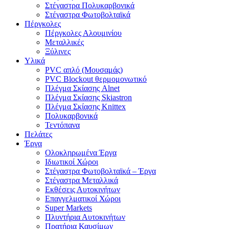
Στέγαστρα Πολυκαρβονικά
Στέγαστρα Φωτοβολταϊκά
Πέργκολες
Πέργκολες Αλουμινίου
Μεταλλικές
Ξύλινες
Υλικά
PVC απλό (Μουσαμάς)
PVC Βlockout θερμομονωτικό
Πλέγμα Σκίασης Alnet
Πλέγμα Σκίασης Skiastron
Πλέγμα Σκίασης Knittex
Πολυκαρβονικά
Τεντόπανα
Πελάτες
Έργα
Ολοκληρωμένα Έργα
Ιδιωτικοί Χώροι
Στέγαστρα Φωτοβολταϊκά – Έργα
Στέγαστρα Μεταλλικά
Εκθέσεις Αυτοκινήτων
Επαγγελματικοί Χώροι
Super Markets
Πλυντήρια Αυτοκινήτων
Πρατήρια Καυσίμων