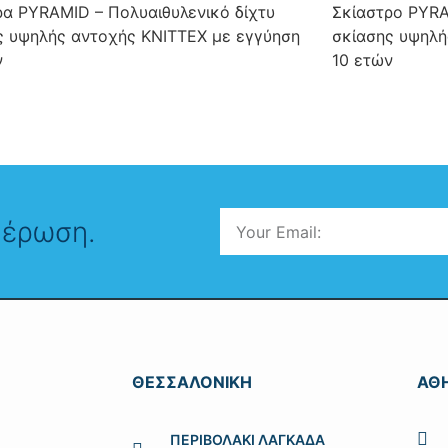
ρα PYRAMID – Πολυαιθυλενικό δίχτυ
Σκίαστρο PYRA
ς υψηλής αντοχής KNITTEX με εγγύηση
σκίασης υψηλή
ν
10 ετών
μέρωση.
ΘΕΣΣΑΛΟΝΙΚΗ
ΑΘ
ΠΕΡΙΒΟΛΑΚΙ ΛΑΓΚΑΔΑ