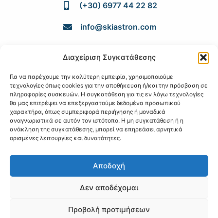
(+30) 6977 44 22 82
info@skiastron.com
Για να επισκεφθείτε τις εγκαταστάσεις μας
Διαχείριση Συγκατάθεσης
πληκτρολογείστε στους χάρτες Google:
Για να παρέχουμε την καλύτερη εμπειρία, χρησιμοποιούμε
SKIASTRON.COM IKE
τεχνολογίες όπως cookies για την αποθήκευση ή/και την πρόσβαση σε
πληροφορίες συσκευών. Η συγκατάθεση για τις εν λόγω τεχνολογίες
ΑΘΗΝΑ
θα μας επιτρέψει να επεξεργαστούμε δεδομένα προσωπικού
χαρακτήρα, όπως συμπεριφορά περιήγησης ή μοναδικά
αναγνωριστικά σε αυτόν τον ιστότοπο. Η μη συγκατάθεση ή η
ΤΕΩ 101 111 46, Γαλάτσι, Αθήνα
ανάκληση της συγκατάθεσης, μπορεί να επηρεάσει αρνητικά
ορισμένες λειτουργίες και δυνατότητες.
(+30) 210 882 1381
Αποδοχή
(+30) 6945 586 132
Δεν αποδέχομαι
info@skiastron.com
Προβολή προτιμήσεων