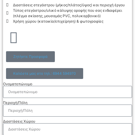
Διαστάσεις στεγάστρου (μήκος/πλάτος/ύψος) και περιοχή έργου
Τύπος στεγάστρου/υλικό κάλυψης οροφής που σας ενδιαφέρει
(πλέγμα σκίασης, μουσαμάς PVC, πολυκαρβονικό)
Χρήση χώρου (κατοικία/επιχείρηση) & φωτογραφίες
Ζητήστε Προσφορά
Καλέστε μας στο τηλ.: 6944 594970
Ονοματεπώνυμο
Περιοχή/Πόλη
Διαστάσεις Χώρου